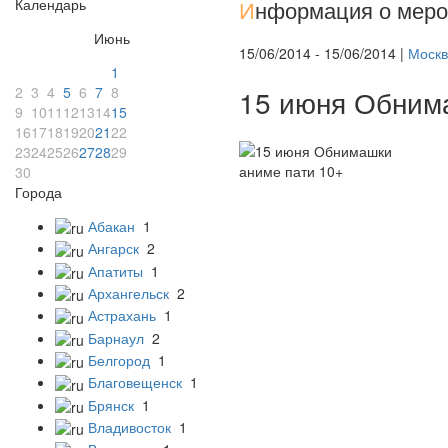
Календарь
И
нформация о меро
Июнь
15/06/2014 - 15/06/2014 |
Москв
1
2
3
4
5
6
7
8
15 июня Обним
9
10
11
12
13
14
15
16
17
18
19
20
21
22
23
24
25
26
27
28
29
30
Города
Абакан
1
Ангарск
2
Апатиты
1
Архангельск
2
Астрахань
1
Барнаул
2
Белгород
1
Благовещенск
1
Брянск
1
Владивосток
1