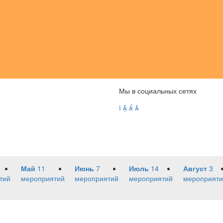
Мы в социальных сетях




Май
11
Июнь
7
Июль
14
Август
3
тий
мероприятий
мероприятий
мероприятий
мероприяти