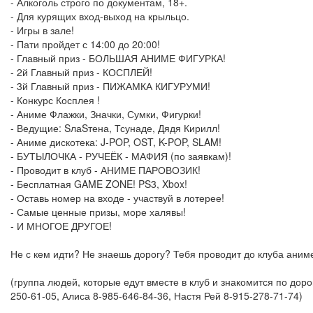
- Алкоголь строго по документам, 18+.
- Для курящих вход-выход на крыльцо.
- Игры в зале!
- Пати пройдет с 14:00 до 20:00!
- Главный приз - БОЛЬШАЯ АНИМЕ ФИГУРКА!
- 2й Главный приз - КОСПЛЕЙ!
- 3й Главный приз - ПИЖАМКА КИГУРУМИ!
- Конкурс Косплея !
- Аниме Флажки, Значки, Сумки, Фигурки!
- Ведущие: SлаSтена, Тсунаде, Дядя Кирилл!
- Аниме дискотека: J-POP, OST, K-POP, SLAM!
- БУТЫЛОЧКА - РУЧЕЁК - МАФИЯ (по заявкам)!
- Проводит в клуб - АНИМЕ ПАРОВОЗИК!
- Бесплатная GAME ZONE! PS3, Xbox!
- Оставь номер на входе - участвуй в лотерее!
- Самые ценные призы, море халявы!
- И МНОГОЕ ДРУГОЕ!
Не с кем идти? Не знаешь дорогу? Тебя проводит до клуба аниме
(группа людей, которые едут вместе в клуб и знакомится по доро
250-61-05, Алиса 8-985-646-84-36, Настя Рей 8-915-278-71-74)