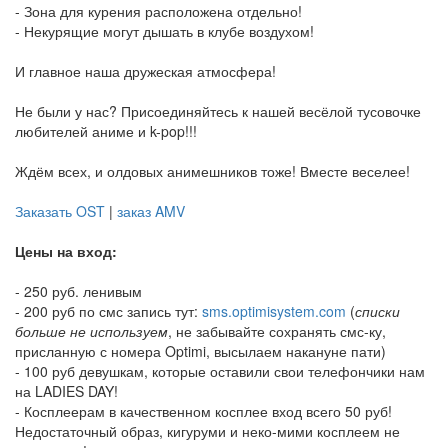
- Зона для курения расположена отдельно!
- Некурящие могут дышать в клубе воздухом!
И главное наша дружеская атмосфера!
Не были у нас? Присоединяйтесь к нашей весёлой тусовочке
любителей аниме и k-pop!!!
Ждём всех, и олдовых анимешников тоже! Вместе веселее!
Заказать OST
|
заказ AMV
Цены на вход:
- 250 руб. ленивым
- 200 руб по смс запись тут:
sms.optimisystem.com
(
списки
больше не используем
, не забывайте сохранять смс-ку,
присланную с номера Optimi, высылаем накануне пати)
- 100 руб девушкам, которые оставили свои телефончики нам
на LADIES DAY!
- Косплеерам в качественном косплее вход всего 50 руб!
Недостаточный образ, кигуруми и неко-мими косплеем не