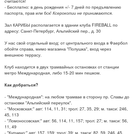
считаются!
- Бесплатно: в день рождения +/- 7 дней по предъявлению
паспорта, прав или бск!
Ксерокопии не принимаются
.
Зал КАРИБЫ располагается в здании клуба FIREBALL по
адресу: Санкт-Петербург, Альпийский пер., д. 30
У нас свой отдельный вход: от центрального входа в Фаербол
обойти справа, мимо магазина "Полушка", вход через
внешнюю террасу.
Клуб находится в двух трамвайных остановках от станции
метро Международная, либо 15-20 мин пешком.
Как добраться?
- "Международная": на любом трамвае в сторону пр. Славы до
остановки "Альпийский переулок".
- "Московская:" авт: 114, 11, 31; трол: 27, 35, 29; м. такси: 246,
45, 113
- "Ломоносовская:" авт: 56, 114, 11, 157; трол: 27; м. такси: 56,
11, 49
- "Купчино:" авт: 157, 159; трол: 39; м. такси: 82, 59, 246, 45,