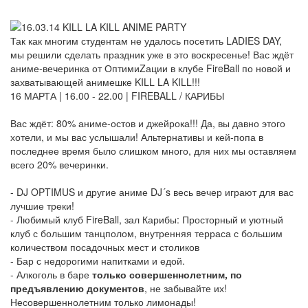
Так как многим студентам не удалось посетить LADIES DAY,
мы решили сделать праздник уже в это воскресенье! Вас ждёт
аниме-вечеринка от ОптимиZации в клубе FireBall по новой и
захватывающей анимешке KILL LA KILL!!!
16 МАРТА | 16.00 - 22.00 | FIREBALL / КАРИБЫ
Вас ждёт: 80% аниме-остов и джейрока!!! Да, вы давно этого
хотели, и мы вас услышали! Альтернативы и кей-попа в
последнее время было слишком много, для них мы оставляем
всего 20% вечеринки.
- DJ OPTIMUS и другие аниме DJ´s весь вечер играют для вас
лучшие треки!
- Любимый клуб FireBall, зал Карибы: Просторный и уютный
клуб с большим танцполом, внутренняя терраса с большим
количеством посадочных мест и столиков
- Бар с недорогими напитками и едой.
- Алкоголь в баре
только совершеннолетним, по
предъявлению документов
, не забывайте их!
Несовершеннолетним только лимонады!