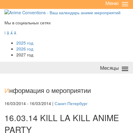
Меню
Све
/
раз
Мы в социальных сетях




2025 год
2026 год
2027 год
Месяцы
Све
/
раз
И
нформация о мероприятии
16/03/2014 - 16/03/2014 |
Санкт-Петербург
16.03.14 KILL LA KILL ANIME
PARTY