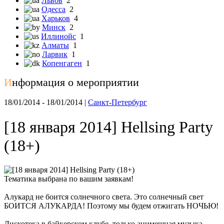
Львов
2
Одесса
2
Харьков
4
Минск
2
Иллинойс
1
Алматы
1
Ларвик
1
Копенгаген
1
И
нформация о мероприятии
18/01/2014 - 18/01/2014 |
Санкт-Петербург
[18 января 2014] Hellsing Party
(18+)
Тематика выбрана по вашим заявкам!
Алукард не боится солнечного света. Это солнечный свет
БОИТСЯ АЛУКАРДА! Поэтому мы будем отжигать НОЧЬЮ!
Дискотека в байкерском клубе, только анимешная музыка,