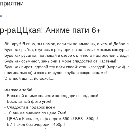
приятии
а
р-раЦЦкая! Аниме пати 6+
Эй, друг! Я вижу, ты намок, если ты понимаешь, о чем я! Добро
Будь как рыбка, окунись в реку призов на самых мокрых конкурса
Будь как русалка, поплавай в озере отличного настроения с во
Будь как осьминог, занырни в море сладостей от Настены!
Будь как пират, сделай эту пати своей: стань звездой (морской),
оригинальных) и захвати судно клуба с сокровищами!
Это твой шанс, йо-хохо!.....
мы ждем тебя!
- Большой аниме значек и календарик в подарок!
- Бесплатный фото угол!
- Сладости в подарок всем !
- 10 аниме значков по цене 7ми!
- ЦЕНА в Косплее, с флаером 350р.! БЕЗ - 390р.!
- ВИП вход без очереди - 450р.!