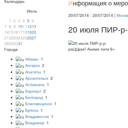
Календарь
И
нформация о меро
Июль
20/07/2014 - 20/07/2014 |
Москв
1
2
3
4
5
6
7
8
9
10
11
12
13
20 июля ПИР-р-
14
15
16
17
18
19
20
21
22
23
24
25
26
27
28
29
30
31
Города
Абакан
1
Ангарск
2
Апатиты
1
Архангельск
2
Астрахань
1
Барнаул
2
Белгород
1
Благовещенск
1
Брянск
1
Владивосток
1
Владимир
1