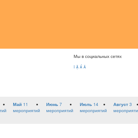
Мы в социальных сетях




Май
11
Июнь
7
Июль
14
Август
3
тий
мероприятий
мероприятий
мероприятий
мероприяти