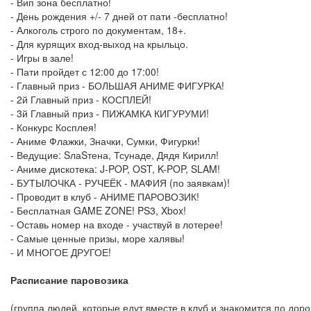
- Вип зона бесплатно!
- День рождения +/- 7 дней от пати -бесплатно!
- Алкоголь строго по документам, 18+.
- Для курящих вход-выход на крыльцо.
- Игры в зале!
- Пати пройдет с 12:00 до 17:00!
- Главный приз - БОЛЬШАЯ АНИМЕ ФИГУРКА!
- 2й Главный приз - КОСПЛЕЙ!
- 3й Главный приз - ПИЖАМКА КИГУРУМИ!
- Конкурс Косплея!
- Аниме Флажки, Значки, Сумки, Фигурки!
- Ведущие: SлаSтена, Тсунаде, Дядя Кирилл!
- Аниме дискотека: J-POP, OST, K-POP, SLAM!
- БУТЫЛОЧКА - РУЧЕЁК - МАФИЯ (по заявкам)!
- Проводит в клуб - АНИМЕ ПАРОВОЗИК!
- Бесплатная GAME ZONE! PS3, Xbox!
- Оставь номер на входе - участвуй в лотерее!
- Самые ценные призы, море халявы!
- И МНОГОЕ ДРУГОЕ!
Расписание паровозика
(группа людей, которые едут вместе в клуб и знакомится по доро