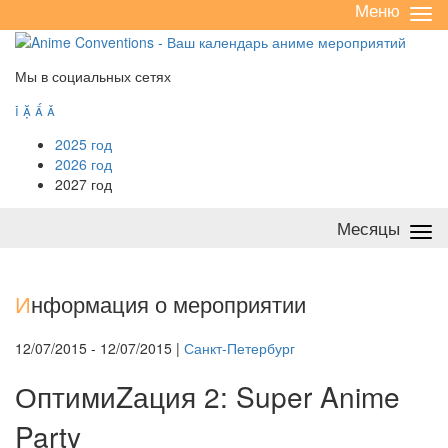
Меню
Све
/
раз
Мы в социальных сетях




2025 год
2026 год
2027 год
Месяцы
Све
/
раз
И
нформация о мероприятии
12/07/2015 - 12/07/2015 |
Санкт-Петербург
ОптимиZация 2: Super Anime
Party