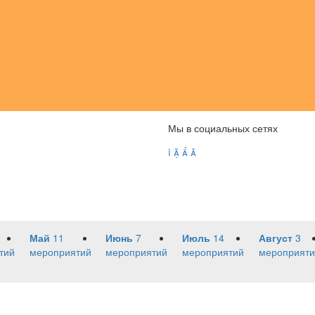
Мы в социальных сетях




Май
11
Июнь
7
Июль
14
Август
3
тий
мероприятий
мероприятий
мероприятий
мероприяти