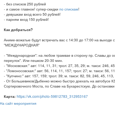
- без списков 250 рублей
- и самое главное! супер-скидки
по спискам
!
- девушкам вход всего 50 рублей!
- парням вход 150 рублей!
Как добраться?
Аниме-вожатые будут встречать вас с 14:30 до 17:00 на выходе 
"МЕЖДУНАРОДНАЯ"
- "Международная": на любом трамвае в сторону пр. Славы до о
переулок". Или пешком 20-30 мин.
- "Московская:" авт: 114, 11, 31; трол: 27, 35, 29; м. такси: 246, 45
- "Ломоносовская:" авт: 56, 114, 11, 157; трол: 27; м. такси: 56, 11
- "Купчино:" авт: 157, 159; трол: 39; м. такси: 82, 59, 246, 45, 113,
- От Большевиков/Дыбенко можно быстро доехать на автобусе К
Сортировочного Моста, по Славе на Бухарестскую. До остановки
Карта:
https://vk.com/photo-59812783_312953167
На сайт мероприятия