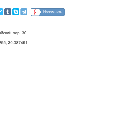
|
Напомнить
йский пер. 30
255
,
30.387491