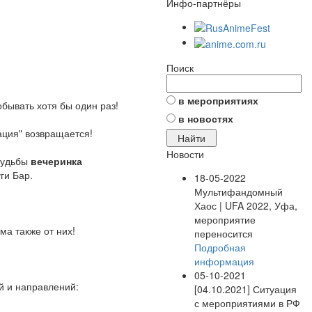
Инфо-партнёры
Поиск
в мероприятиях
обывать хотя бы один раз!
в новостях
ация" возвращается!
Новости
 судьбы
вечеринка
ги Бар.
18-05-2022
Мультифандомный
Хаос | UFA 2022, Уфа,
мероприятие
а также от них!
переносится
Подробная
информация
05-10-2021
 и направлений:
[04.10.2021] Ситуация
с мероприятиями в РФ