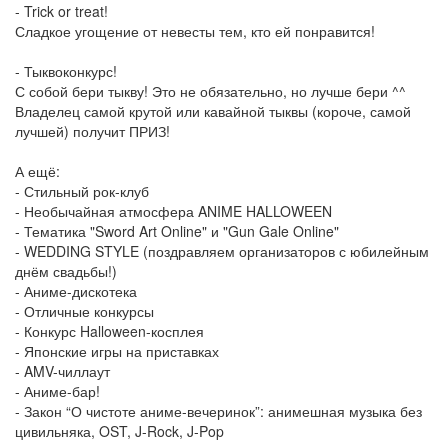
- Trick or treat!
Сладкое угощение от невесты тем, кто ей понравится!
- Тыквоконкурс!
С собой бери тыкву! Это не обязательно, но лучше бери ^^
Владелец самой крутой или кавайной тыквы (короче, самой
лучшей) получит ПРИЗ!
А ещё:
- Стильный рок-клуб
- Необычайная атмосфера ANIME HALLOWEEN
- Тематика "Sword Art Online" и "Gun Gale Online"
- WEDDING STYLE (поздравляем организаторов с юбилейным
днём свадьбы!)
- Аниме-дискотека
- Отличные конкурсы
- Конкурс Halloween-косплея
- Японские игры на приставках
- AMV-чиллаут
- Аниме-бар!
- Закон “О чистоте аниме-вечеринок”: анимешная музыка без
цивильняка, OST, J-Rock, J-Pop