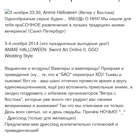
Однообразные серые будни... ЗАБУДЬ О НИХ! Мы нашли для
тебя краСОЧНОЕ развлечение в лучших традициях аниме-
вечеринок! (Санкт-Петербург)
3-4 ноября 2014 (это праздничные выходные дни!)
ANIME HALLOWEEN: Sword Art Online II, GGO
Wedding Style
Ведьмочки и колдуны! Вампиры и вампирицы! Призраки и
привидения (ну... те, кто в "SAO" переиграл XD)! Тыквы и
тыковки! Вот он - ваш шанс отлично провести время в кругу
единомышленников, ещё раз вспомнить прикольные аниме, а
заодно поздравить с юбилеем организаторов "Ветра с
Востока", которые уже много лет радуют вас своими
вечеринками и анимками! Так что мы отмечаем не только
День всех святых, но и день свадьбы. Причём НОЧЬЮ! ^_^
- Дресскод (только для желающих)
Предлагаем вам дресскод исключительно готический и
привиденческий!