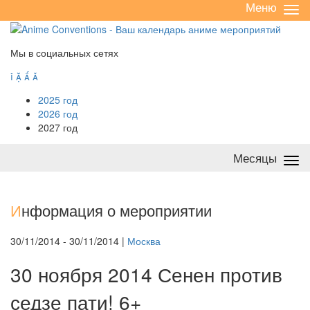
Меню
Све
/
раз
Мы в социальных сетях




2025 год
2026 год
2027 год
Месяцы
Све
/
раз
И
нформация о мероприятии
30/11/2014 - 30/11/2014 |
Москва
30 ноября 2014 Сенен против
седзе пати! 6+