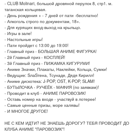
- CLUB Molinari, большой дровяной перулок 8, стр1. м.
таганская кольцевая.
- День рождения + - 7 дней от пати -бесплатно!
- Алкоголь строго по документам, 18+.
- Для курящих вход-выход на крыльцо.
- Игры в зале!
- Настольные игры!
- Пати пройдет с 13:00 до 19:00!
- Главный приз - БОЛЬШАЯ АНИМЕ ФИГУРКА!
- 2й Главный приз - КОСПЛЕЙ!
- 3й Главный приз - ПИЖАМКА КИГУРУМИ!
- Аниме Значки, Плакаты, Наклейки, Кольца, Сумки!
- Ведущие: SлаSтена, Тсунаде, Дядя Кирилл!
- Аниме дискотека: J-POP, OST, K-POP, SLAM!
- БУТЫЛОЧКА - РУЧЕЁК - МАФИЯ (по заявкам)!
- Проводит в клуб - АНИМЕ ПАРОВОЗИК!
- Оставь номер на входе - участвуй в лотерее!
- Самые ценные призы, море халявы!
- И МНОГОЕ ДРУГОЕ!
НЕ С КЕМ ИДТИ? НЕ ЗНАЕШЬ ДОРОГУ? ТЕБЯ ПРОВОДИТ ДО
КЛУБА АНИМЕ "ПАРОВОЗИК"!