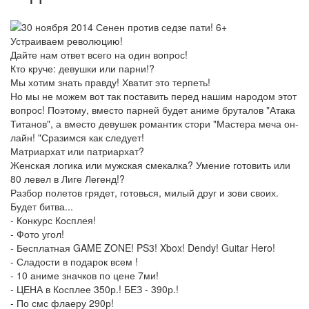
Устраиваем революцию!
Дайте нам ответ всего на один вопрос!
Кто круче: девушки или парни!?
Мы хотим знать правду! Хватит это терпеть!
Но мы не можем вот так поставить перед нашим народом этот
вопрос! Поэтому, вместо парней будет аниме бруталов "Атака
Титанов", а вместо девушек романтик стори "Мастера меча он-
лайн! "Сразимся как следует!
Матриархат или патриархат?
Женская логика или мужская смекалка? Умение готовить или
80 левел в Лиге Легенд!?
Разбор полетов грядет, готовься, милый друг и зови своих.
Будет битва...
- Конкурс Косплея!
- Фото угол!
- Бесплатная GAME ZONE! PS3! Xbox! Dendy! Guitar Hero!
- Сладости в подарок всем !
- 10 аниме значков по цене 7ми!
- ЦЕНА в Косплее 350р.! БЕЗ - 390р.!
- По смс флаеру 290р!