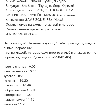
- Аниме Флажки, Значки, Сумки, Фигурки
- Ведущие: SлаSтена, Тсунаде, Дядя Кирилл!
- Аниме дискотека: J-POP, OST, K-POP, SLAM!
- БУТЫЛОЧКА - РУЧЕЁК - МАФИЯ (по заявкам)!
- Бесплатная GAME ZONE! PS3, Xbox!
- Оставь номер на входе - участвуй в лотерее!
- Самые ценные призы, море халявы!
- И МНОГОЕ ДРУГОЕ!
Не с кем идти? Не знаешь дорогу? Тебя проводит до клуба
аниме "паровозик"!
(группа людей, которые едут вместе в клуб и знакомится по
дороге, ведущий - Руслан 8-965-250-61-05)
проспект мира 10:00
комсомольская 10:10
курская 10:20
таганская 10:30
павелецкая 10:40
добрынинская 10:50
октябрьская 11:00
парк культуры 11:10
киевская 11:20