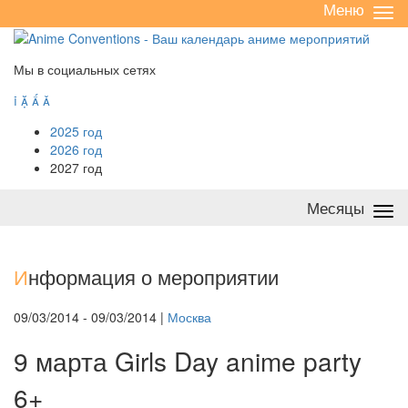
Меню
Све
/
раз
Мы в социальных сетях




2025 год
2026 год
2027 год
Месяцы
Све
/
раз
И
нформация о мероприятии
09/03/2014 - 09/03/2014 |
Москва
9 марта Girls Day anime party
6+