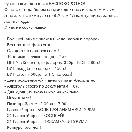
чувство юмора и в вас БЕСПОВОРОТНО!
Сечете? Тогда берем сладких девчонок и к нам! А мы уж
знаем, как с ними дальше) А вам? А вам турниры, халява,
лолиты, еда.
У нас не соскучишься!
- Большой аниме значек и календарик в подарок!
- Бесплатный фото угол!
- Сладости в подарок всем !
- 10 аниме значков по цене 7ми!
- ЦЕНА в Косплее, с флаером 350р.! БЕЗ - 390р.!
- ВИП вход без очереди - 450р.!
- ВИП столик 500р. на 1-5 человек!
- День рождения +/- 7 дней от пати -бесплатно!
- Алкоголь строго по документам, 18+.
- Для курящих вход-выход на крыльцо.
- Игры в зале!
- Пати пройдет с 12:00 до 17:00!
- Главный приз - БОЛЬШАЯ АНИМЕ ФИГУРКА!
- 2й Главный приз - КОСПЛЕЙ!
- 3й Главный приз - ПИЖАМКА КИГУРУМИ!
- Конкурс Косплея!