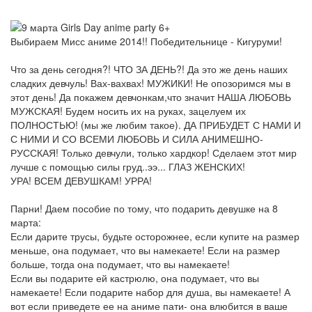
Выбираем Мисс аниме 2014!! Победительнице - Кигуруми!
Что за день сегодня?! ЧТО ЗА ДЕНЬ?! Да это же день наших
сладких девчуль! Вах-вахвах! МУЖИКИ! Не опозоримся мы в
этот день! Да покажем девчонкам,что значит НАША ЛЮБОВЬ
МУЖСКАЯ! Будем носить их на руках, зацелуем их
ПОЛНОСТЬЮ! (мы же любим такое). ДА ПРИБУДЕТ С НАМИ И
С НИМИ И СО ВСЕМИ ЛЮБОВЬ И СИЛА АНИМЕШНО-
РУССКАЯ! Только девчули, только хардкор! Сделаем этот мир
лучше с помощью силы груд..ээ... ГЛАЗ ЖЕНСКИХ!
УРА! ВСЕМ ДЕВУШКАМ! УРРА!
Парни! Даем пособие по тому, что подарить девушке на 8
марта:
Если дарите трусы, будьте осторожнее, если купите на размер
меньше, она подумает, что вы намекаете! Если на размер
больше, тогда она подумает, что вы намекаете!
Если вы подарите ей кастрюлю, она подумает, что вы
намекаете! Если подарите набор для душа, вы намекаете! А
вот если приведете ее на аниме пати- она влюбится в ваше