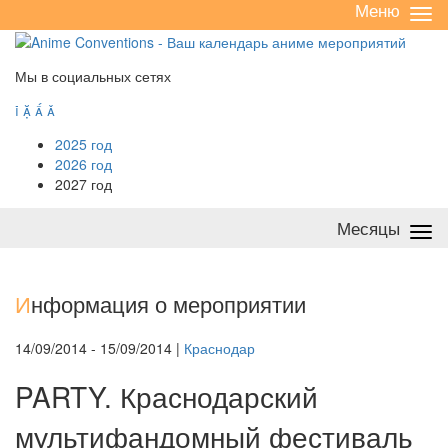
Меню
Све
/
раз
Мы в социальных сетях




2025 год
2026 год
2027 год
Месяцы
Све
/
раз
И
нформация о мероприятии
14/09/2014 - 15/09/2014 |
Краснодар
PARTY. Краснодарский
мультифандомный фестиваль