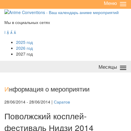
Меню
Све
/
раз
Мы в социальных сетях




2025 год
2026 год
2027 год
Месяцы
Све
/
раз
И
нформация о мероприятии
28/06/2014 - 28/06/2014 |
Саратов
Поволжский косплей-
фестиваль Нидзи 2014