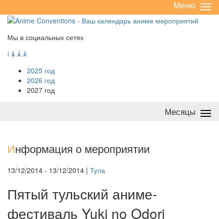
Меню
Све
/
раз
Мы в социальных сетях




2025 год
2026 год
2027 год
Месяцы
Све
/
раз
И
нформация о мероприятии
13/12/2014 - 13/12/2014 |
Тула
Пятый тульский аниме-
фестиваль Yuki no Odori