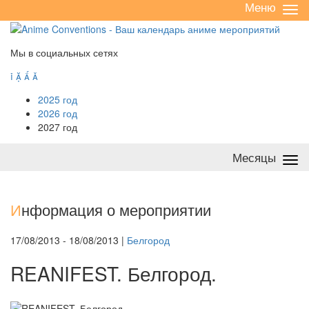
Меню
Све
/
раз
Мы в социальных сетях




2025 год
2026 год
2027 год
Месяцы
Све
/
раз
И
нформация о мероприятии
17/08/2013 - 18/08/2013 |
Белгород
REANIFEST. Белгород.