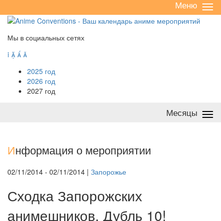
Меню
Све
/
раз
Мы в социальных сетях




2025 год
2026 год
2027 год
Месяцы
Све
/
раз
И
нформация о мероприятии
02/11/2014 - 02/11/2014 |
Запорожье
Сходка Запорожских
анимешников. Дубль 10!