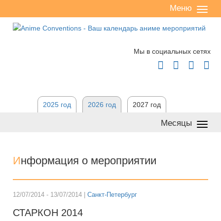
Меню
Сверн
/
разве
Мы в социальных сетях




2025 год
2026 год
2027 год
Месяцы
Сверн
/
разве
И
нформация о мероприятии
12/07/2014 - 13/07/2014 |
Санкт-Петербург
СТАРКОН 2014