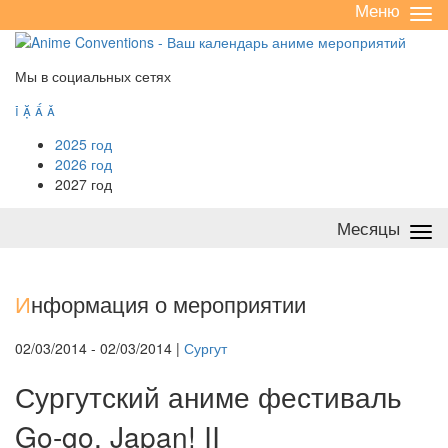
Меню
Све
/
раз
Мы в социальных сетях




2025 год
2026 год
2027 год
Месяцы
Све
/
раз
И
нформация о мероприятии
02/03/2014 - 02/03/2014 |
Сургут
Сургутский аниме фестиваль
Go-go, Japan! II