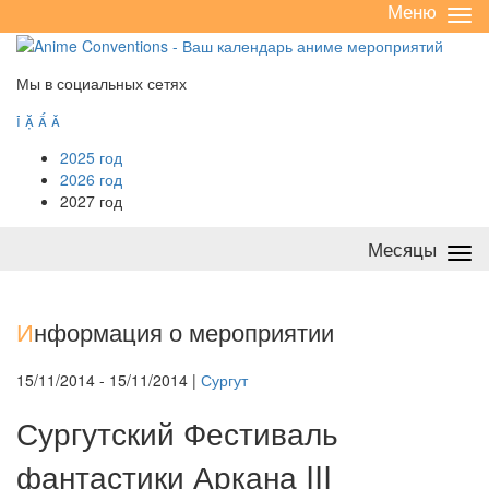
Меню
Све
/
раз
Мы в социальных сетях




2025 год
2026 год
2027 год
Месяцы
Све
/
раз
И
нформация о мероприятии
15/11/2014 - 15/11/2014 |
Сургут
Сургутский Фестиваль
фантастики Аркана III