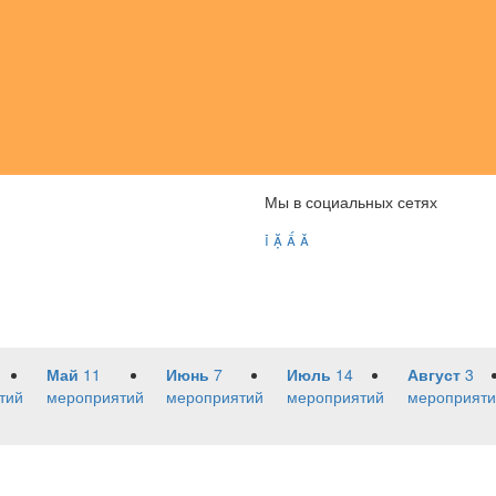
Мы в социальных сетях




Май
11
Июнь
7
Июль
14
Август
3
тий
мероприятий
мероприятий
мероприятий
мероприяти