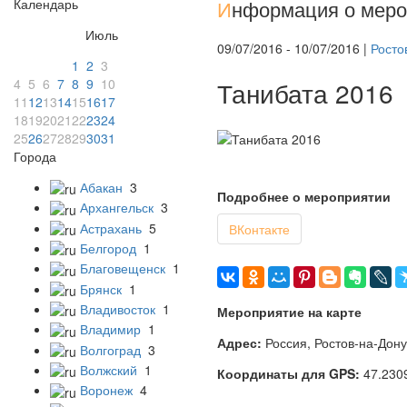
Календарь
И
нформация о меро
Июль
09/07/2016 - 10/07/2016 |
Росто
1
2
3
4
5
6
7
8
9
10
Танибата 2016
11
12
13
14
15
16
17
18
19
20
21
22
23
24
25
26
27
28
29
30
31
Города
Абакан
3
Подробнее о мероприятии
Архангельск
3
Астрахань
5
ВКонтакте
Белгород
1
Благовещенск
1
Брянск
1
Владивосток
1
Мероприятие на карте
Владимир
1
Адрес:
Россия, Ростов-на-Дону
Волгоград
3
Волжский
1
Координаты для GPS:
47.230
Воронеж
4