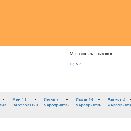
Мы в социальных сетях




Май
11
Июнь
7
Июль
14
Август
3
тий
мероприятий
мероприятий
мероприятий
мероприяти