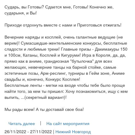
Сударь, вы Готовы? Сдается мне, Готовы! Конечно же,
сударыня, и Вы!
Приходи отдохнуть вместе с нами и Приготовься отжигать!
Вечерние наряды и косплей, очень галантные ведущие (не
верим)! Сумасшедше-жентельменские конкурсы, бесплатные
сладости и любимые треки! Главные призы - Дакимакуры 150
и 100см, Катаны, Косплей и Кигуруми! Игра в Короля, да, да,
прямо как в аниме, грандиозная "бутылочка" для всех
желающих, невечерние танцы на барной стойке, самые
эстетичные позы, Арм-реслинг, турниры в Гейм зоне, Аниме
свадьбы и, конечно, Конкурс Косплея!
Бесплатные ленты - метки на входе чтобы тебе было проще
найти того, за кем ты пришел: Хочу познакомиться, ищу с кем
выпить, ...(секретный вариант)!
Мы рады всем! А ты доставай свое боа!
|
Читать далее
На сайт мероприятия
26/11/2022 - 27/11/2022 |
Нижний Новгород