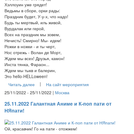
Хэллоуин уже грядет!
Ведьмы в сборе, орки рады:
Праздник будет, У-у-х, что надо!
Будь ты мертвый, иль живой,
Вурдалак или герой,
Всех на праздник мы зовем,
Нечисть! Смирно! Мы- идем!
Рожки в ножки - и ты черт,
Нос отрежь - Волан де Морт,
Ждем мы всех! Друзья, камон!
Инста тянка, Фараон...
Ждем мы тыкв и балерин,
Это hello-HELLoween!
|
Читать далее
На сайт мероприятия
25/11/2022 - 25/11/2022 |
Москва
25.11.2022 Галантная Аниме и К-поп пати от
НЯпати!
Ой, красавчик! Го на пати - отожжем!