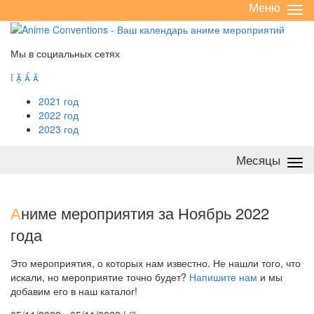
Меню
Све
/
раз
Мы в социальных сетях




2021 год
2022 год
2023 год
Месяцы
Све
/
раз
А
ниме мероприятия за Ноябрь 2022
года
Это мероприятия, о которых нам известно. Не нашли того, что
искали, но мероприятие точно будет?
Напишите нам
и мы
добавим его в наш каталог!