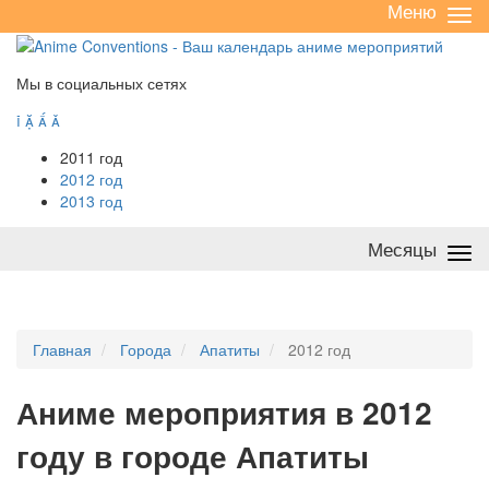
Меню
Све
/
раз
Мы в социальных сетях




2011 год
2012 год
2013 год
Месяцы
Све
/
раз
Главная
Города
Апатиты
2012 год
А
ниме мероприятия в 2012
году в городе Апатиты