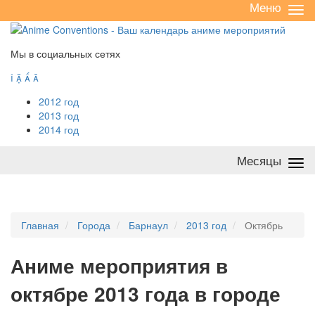
Меню
Све
/
раз
Мы в социальных сетях




2012 год
2013 год
2014 год
Месяцы
Све
/
раз
Главная
Города
Барнаул
2013 год
Октябрь
А
ниме мероприятия в
октябре 2013 года в городе