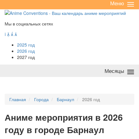
Меню
Све
/
раз
Мы в социальных сетях




2025 год
2026 год
2027 год
Месяцы
Све
/
раз
Главная
Города
Барнаул
2026 год
А
ниме мероприятия в 2026
году в городе Барнаул