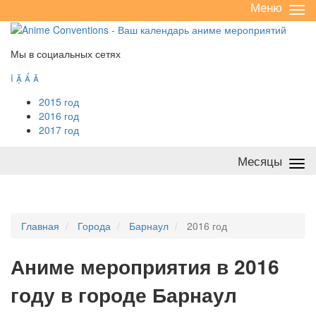
Меню
Све
/
раз
Мы в социальных сетях




2015 год
2016 год
2017 год
Месяцы
Све
/
раз
Главная
Города
Барнаул
2016 год
А
ниме мероприятия в 2016
году в городе Барнаул