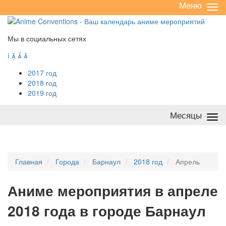
Меню
Све
/
раз
Мы в социальных сетях




2017 год
2018 год
2019 год
Месяцы
Све
/
раз
Главная
Города
Барнаул
2018 год
Апрель
А
ниме мероприятия в апреле
2018 года в городе Барнаул