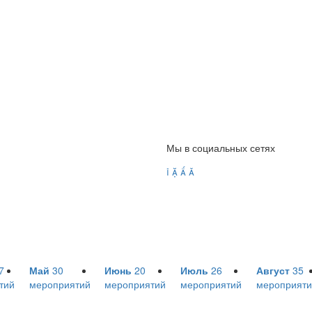
Мы в социальных сетях




7
Май
30
Июнь
20
Июль
26
Август
35
тий
мероприятий
мероприятий
мероприятий
мероприяти