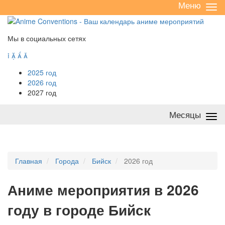
Меню
Све
/
раз
Мы в социальных сетях




2025 год
2026 год
2027 год
Месяцы
Све
/
раз
Главная
Города
Бийск
2026 год
А
ниме мероприятия в 2026
году в городе Бийск