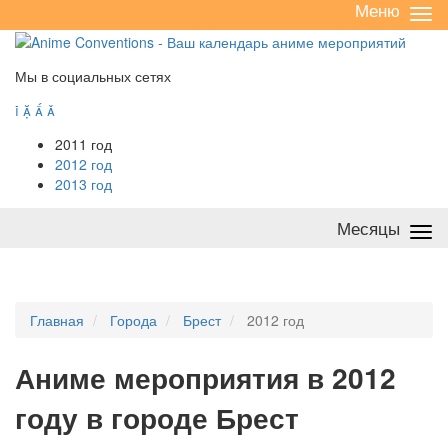
Меню
Све
/
раз
Мы в социальных сетях




2011 год
2012 год
2013 год
Месяцы
Све
/
раз
Главная
Города
Брест
2012 год
А
ниме мероприятия в 2012
году в городе Брест