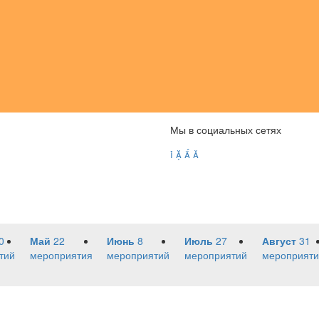
Мы в социальных сетях




0
Май
22
Июнь
8
Июль
27
Август
31
тий
мероприятия
мероприятий
мероприятий
мероприяти