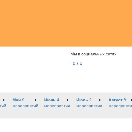
Мы в социальных сетях




Май
9
Июнь
4
Июль
2
Август
8
тий
мероприятий
мероприятия
мероприятия
мероприяти