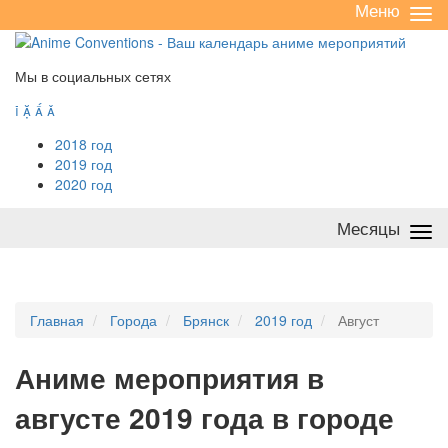
Меню
Све
/
раз
Мы в социальных сетях




2018 год
2019 год
2020 год
Месяцы
Све
/
раз
Главная
Города
Брянск
2019 год
Август
А
ниме мероприятия в
августе 2019 года в городе