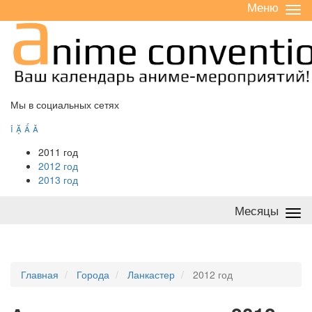
Меню
Све
/
раз
Мы в социальных сетях




2011 год
2012 год
2013 год
Месяцы
Све
/
раз
Главная
Города
Ланкастер
2012 год