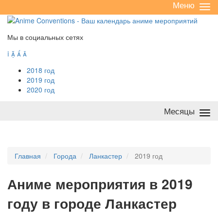
Меню
Све
/
раз
Мы в социальных сетях




2018 год
2019 год
2020 год
Месяцы
Све
/
раз
Главная
Города
Ланкастер
2019 год
А
ниме мероприятия в 2019
году в городе Ланкастер