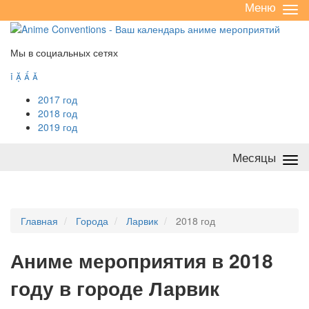
Меню
Све
/
раз
Мы в социальных сетях




2017 год
2018 год
2019 год
Месяцы
Све
/
раз
Главная
Города
Ларвик
2018 год
А
ниме мероприятия в 2018
году в городе Ларвик