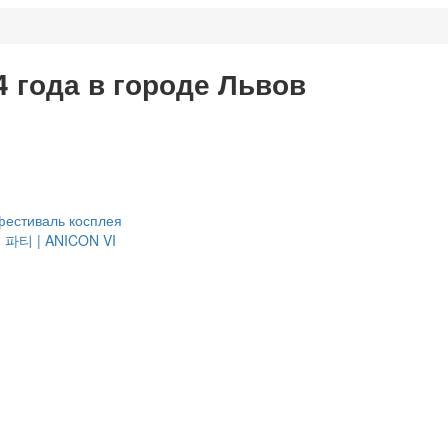
4 года в городе Львов
фестиваль косплея
의 파티 | ANICON VI