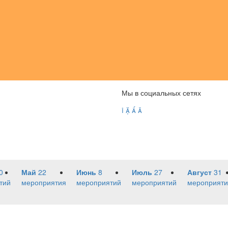
Мы в социальных сетях




0
Май
22
Июнь
8
Июль
27
Август
31
тий
мероприятия
мероприятий
мероприятий
мероприяти