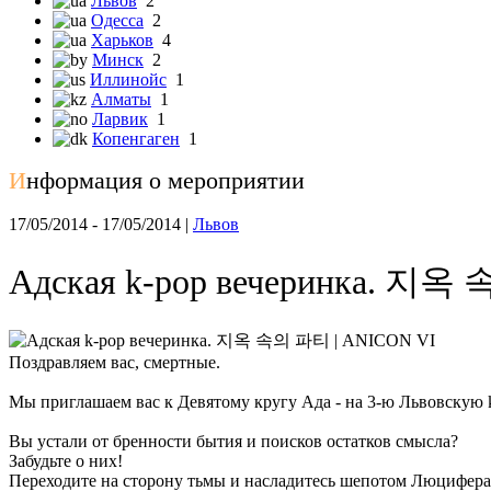
Львов
2
Одесса
2
Харьков
4
Минск
2
Иллинойс
1
Алматы
1
Ларвик
1
Копенгаген
1
И
нформация о мероприятии
17/05/2014 - 17/05/2014 |
Львов
Адская k-pop вечеринка. 지옥
Поздравляем вас, смертные.
Мы приглашаем вас к Девятому кругу Ада - на 3-ю Львовскую 
Вы устали от бренности бытия и поисков остатков смысла?
Забудьте о них!
Переходите на сторону тьмы и насладитесь шепотом Люцифера