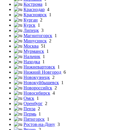
Кострома
1
Краснодар
4
Красноярск
1
Курган
2
Курск
1
Липецк
3
Магнитогорск
1
Минусинск
2
Москва
51
Мурманск
1
Нальчик
1
Находка
1
Нижневартовск
1
Нижний Новгород
6
Новокузнецк
2
Новокуйбышевск
1
Новороссийск
2
Новосибирск
4
Омск
1
Оренбург
2
Пенза
2
Пермь
1
Пятигорск
1
Ростов-на-Дону
3
Рязань
2