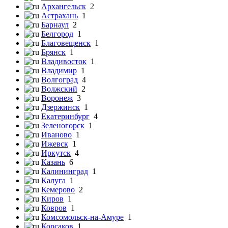
Архангельск
2
Астрахань
1
Барнаул
2
Белгород
1
Благовещенск
1
Брянск
1
Владивосток
1
Владимир
1
Волгоград
4
Волжский
2
Воронеж
3
Дзержинск
1
Екатеринбург
4
Зеленогорск
1
Иваново
1
Ижевск
1
Иркутск
4
Казань
6
Калининград
1
Калуга
1
Кемерово
2
Киров
1
Ковров
1
Комсомольск-на-Амуре
1
Корсаков
1