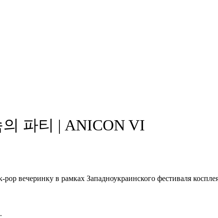
 속의 파티 | ANICON VI
k-pop вечеринку в рамках Западноукраинского фестиваля коспл
.