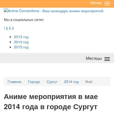
Меню
Све
/
раз
Мы в социальных сетях




2013 год
2014 год
2015 год
Месяцы
Све
/
раз
Главная
Города
Сургут
2014 год
Май
А
ниме мероприятия в мае
2014 года в городе Сургут