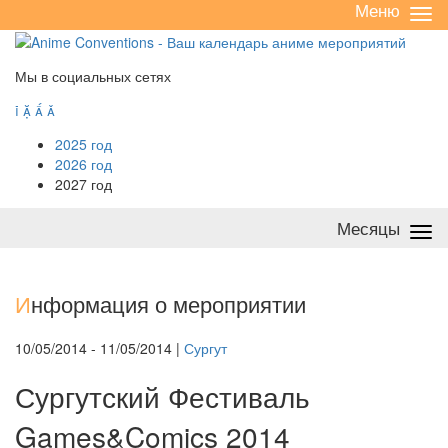
Меню
Све
/
раз
Мы в социальных сетях




2025 год
2026 год
2027 год
Месяцы
Све
/
раз
И
нформация о мероприятии
10/05/2014 - 11/05/2014 |
Сургут
Сургутский Фестиваль
Games&Comics 2014