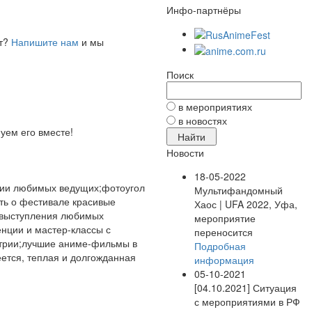
Инфо-партнёры
ет?
Напишите нам
и мы
Поиск
в мероприятиях
в новостях
уем его вместе!
Новости
18-05-2022
нии любимых ведущих;фотоугол
Мультифандомный
ть о фестивале красивые
Хаос | UFA 2022, Уфа,
;выступления любимых
мероприятие
нции и мастер-классы с
переносится
стрии;лучшие аниме-фильмы в
Подробная
еется, теплая и долгожданная
информация
05-10-2021
[04.10.2021] Ситуация
с мероприятиями в РФ