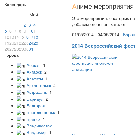
Календарь
А
ниме мероприятия 
Май
Это мероприятия, о которых на
добавим его в наш каталог!
1
2
3
4
5
6
7
8
9
10
11
01/05/2014 - 04/05/2014 |
Воро
12
13
14
15
16
17
18
19
20
21
22
23
24
25
2014 Всероссийский фес
26
27
28
29
30
31
Города
Абакан
1
Ангарск
2
Апатиты
1
Архангельск
2
Астрахань
1
Барнаул
2
Белгород
1
Благовещенск
1
Брянск
1
Владивосток
1
Владимир
1