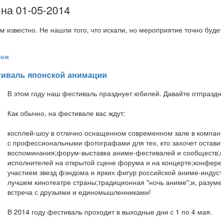
на 01-05-2014
м известно. Не нашли того, что искали, но мероприятие точно буд
неж
тиваль японской анимации
В этом году наш фестиваль празднует юбилей. Давайте отпраздн
Как обычно, на фестивале вас ждут:
косплей-шоу в отлично оснащенном современном зале в компа
с профессиональными фотографами для тех, кто захочет остави
воспоминания;форум-выставка аниме-фестивалей и сообществ
исполнителей на открытой сцене форума и на концерте;конфере
участием звезд фэндома и ярких фигур российской аниме-инду
лучшем кинотеатре страны;традиционная "ночь аниме";и, разум
встреча с друзьями и единомышленниками!
В 2014 году фестиваль проходит в выходные дни с 1 по 4 мая.