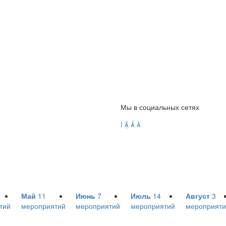
Мы в социальных сетях




Май
11
Июнь
7
Июль
14
Август
3
тий
мероприятий
мероприятий
мероприятий
мероприяти