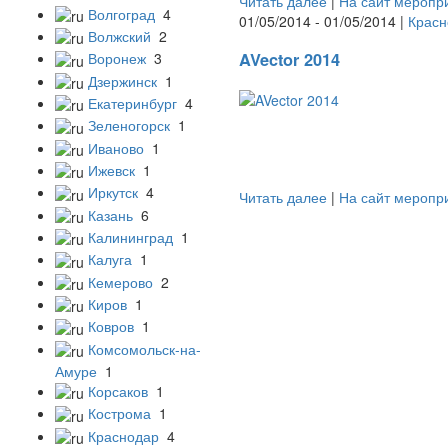
Читать далее
|
На сайт меропр
Волгоград
4
01/05/2014 - 01/05/2014 |
Красн
Волжский
2
AVector 2014
Воронеж
3
Дзержинск
1
Екатеринбург
4
Зеленогорск
1
Иваново
1
Ижевск
1
Иркутск
4
Читать далее
|
На сайт меропр
Казань
6
Калининград
1
Калуга
1
Кемерово
2
Киров
1
Ковров
1
Комсомольск-на-
Амуре
1
Корсаков
1
Кострома
1
Краснодар
4