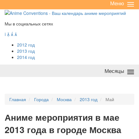
Меню
Све
/
раз
Мы в социальных сетях




2012 год
2013 год
2014 год
Месяцы
Све
/
раз
Главная
Города
Москва
2013 год
Май
А
ниме мероприятия в мае
2013 года в городе Москва