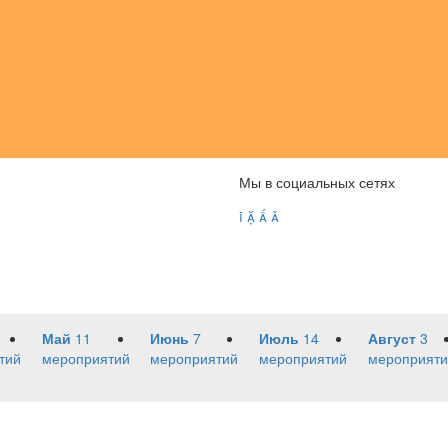
Мы в социальных сетях




Май
11
Июнь
7
Июль
14
Август
3
тий
мероприятий
мероприятий
мероприятий
мероприяти