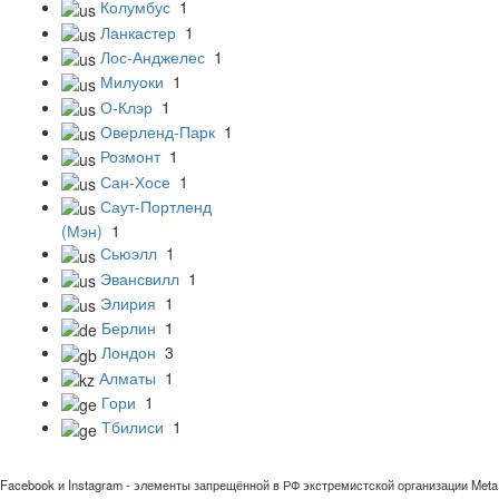
Колумбус
1
Ланкастер
1
Лос-Анджелес
1
Милуоки
1
О-Клэр
1
Оверленд-Парк
1
Розмонт
1
Сан-Хосе
1
Саут-Портленд
(Мэн)
1
Сьюэлл
1
Эвансвилл
1
Элирия
1
Берлин
1
Лондон
3
Алматы
1
Гори
1
Тбилиси
1
Facebook и Instagram - элементы запрещённой в РФ экстремистской организации Meta 