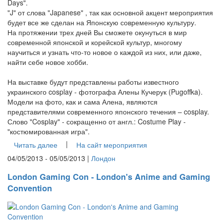
Days".
"J" от слова "Japanese" , так как основной акцент мероприятия
будет все же сделан на Японскую современную культуру.
На протяжении трех дней Вы сможете окунуться в мир
современной японской и корейской культур, многому
научиться и узнать что-то новое о каждой из них, или даже,
найти себе новое хобби.
На выставке будут представлены работы известного
украинского cosplay - фотографа Алены Кучерук (Pugoffka).
Модели на фото, как и сама Алена, являются
представителями современного японского течения – cosplay.
Слово "Cosplay" - сокращенно от англ.: Costume Play -
"костюмированная игра".
|
Читать далее
На сайт мероприятия
04/05/2013 - 05/05/2013 |
Лондон
London Gaming Con - London's Anime and Gaming
Convention