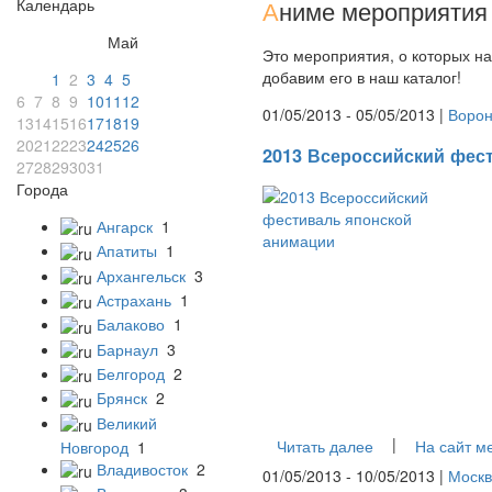
Календарь
А
ниме мероприятия 
Май
Это мероприятия, о которых на
добавим его в наш каталог!
1
2
3
4
5
6
7
8
9
10
11
12
01/05/2013 - 05/05/2013 |
Воро
13
14
15
16
17
18
19
20
21
22
23
24
25
26
2013 Всероссийский фес
27
28
29
30
31
Города
Ангарск
1
Апатиты
1
Архангельск
3
Астрахань
1
Балаково
1
Барнаул
3
Белгород
2
Брянск
2
Великий
|
Читать далее
На сайт м
Новгород
1
Владивосток
2
01/05/2013 - 10/05/2013 |
Москв