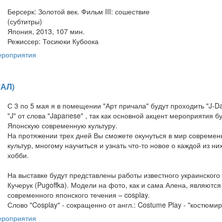
Берсерк: Золотой век. Фильм III: сошествие
(субтитры)
Япония, 2013, 107 мин.
Режиссер: Тосиюки Кубоока
ероприятия
ЧАЛ)
С 3 по 5 мая я в помещении "Арт причала" будут проходить "J-Da
"J" от слова "Japanese" , так как основной акцент мероприятия б
Японскую современную культуру.
На протяжении трех дней Вы сможете окунуться в мир современ
культур, многому научиться и узнать что-то новое о каждой из ни
хобби.
На выставке будут представлены работы известного украинского
Кучерук (Pugoffka). Модели на фото, как и сама Алена, являютс
современного японского течения – cosplay.
Слово "Cosplay" - сокращенно от англ.: Costume Play - "костюми
ероприятия