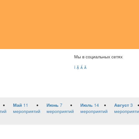
Мы в социальных сетях




Май
11
Июнь
7
Июль
14
Август
3
тий
мероприятий
мероприятий
мероприятий
мероприяти