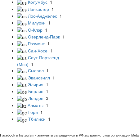
Колумбус
1
Ланкастер
1
Лос-Анджелес
1
Милуоки
1
О-Клэр
1
Оверленд-Парк
1
Розмонт
1
Сан-Хосе
1
Саут-Портленд
(Мэн)
1
Сьюэлл
1
Эвансвилл
1
Элирия
1
Берлин
1
Лондон
3
Алматы
1
Гори
1
Тбилиси
1
Facebook и Instagram - элементы запрещённой в РФ экстремистской организации Meta 