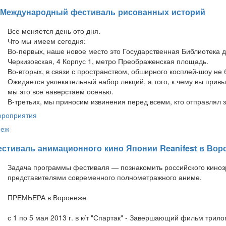
 Международный фестиваль рисованных историй
Все меняется день ото дня.
Что мы имеем сегодня:
Во-первых, наше новое место это Государственная Библиотека 
Черкизовская, 4 Корпус 1, метро Преображенская площадь.
Во-вторых, в связи с пространством, обширного косплей-шоу не 
Ожидается увлекательный набор лекций, а того, к чему вы привык
мы это все наверстаем осенью.
В-третьих, мы приносим извинения перед всеми, кто отправлял з
ероприятия
неж
стиваль анимационного кино Японии Reanifest в Вор
Задача программы фестиваля — познакомить российского киноз
представителями современного полнометражного аниме.
ПРЕМЬЕРА в Воронеже
с 1 по 5 мая 2013 г. в к/т "Спартак" - Завершающий фильм трилог