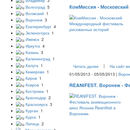
Владимир
3
КомМиссия - Московский
Волгоград
5
Волжский
1
Воронеж
3
Екатеринбург
4
Зеленогорск
1
Ижевск
2
Иркутск
4
Казань
3
Калининград
1
Калуга
1
|
Читать далее
На сайт м
Кемерово
1
01/05/2013 - 05/05/2013 |
Воро
Киров
1
Ковров
1
REANIFEST. Воронеж - Фе
Кострома
1
Краснодар
2
Красноярск
3
Курган
1
Курск
1
Липецк
2
Магнитогорск
1