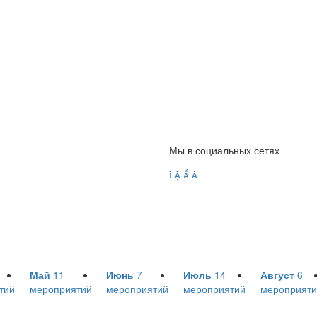
Мы в социальных сетях




Май
11
Июнь
7
Июль
14
Август
6
тий
мероприятий
мероприятий
мероприятий
мероприяти