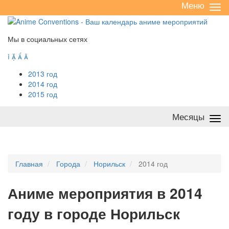
Меню
Све
/
раз
Мы в социальных сетях




2013 год
2014 год
2015 год
Месяцы
Све
/
раз
Главная
Города
Норильск
2014 год
А
ниме мероприятия в 2014
году в городе Норильск