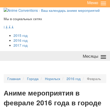
Меню
Све
/
раз
Мы в социальных сетях




2015 год
2016 год
2017 год
Месяцы
Све
/
раз
Главная
Города
Норильск
2016 год
Февраль
А
ниме мероприятия в
феврале 2016 года в городе