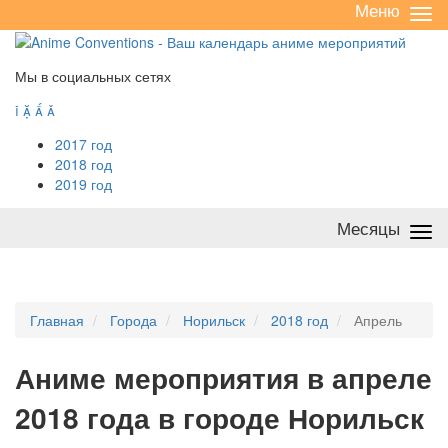
Меню
Све
/
раз
Мы в социальных сетях




2017 год
2018 год
2019 год
Месяцы
Све
/
раз
Главная
Города
Норильск
2018 год
Апрель
А
ниме мероприятия в апреле
2018 года в городе Норильск