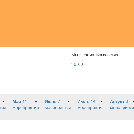
Мы в социальных сетях




Май
11
Июнь
7
Июль
14
Август
3
тий
мероприятий
мероприятий
мероприятий
мероприяти