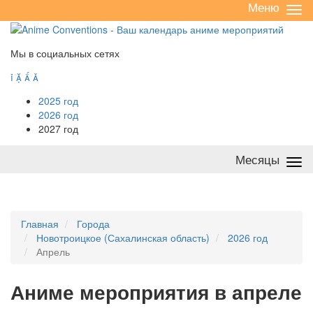
Меню
Све
/
раз
Мы в социальных сетях




2025 год
2026 год
2027 год
Месяцы
Све
/
раз
Главная
Города
Новотроицкое (Сахалинская область)
2026 год
Апрель
А
ниме мероприятия в апреле