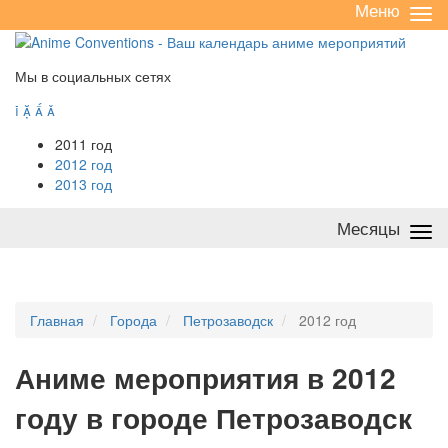
Меню
Све
/
раз
Мы в социальных сетях




2011 год
2012 год
2013 год
Месяцы
Све
/
раз
Главная
Города
Петрозаводск
2012 год
А
ниме мероприятия в 2012
году в городе Петрозаводск